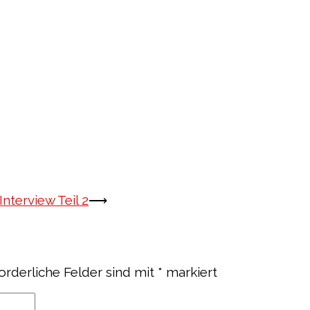
nterview Teil 2
⟶
orderliche Felder sind mit
*
markiert