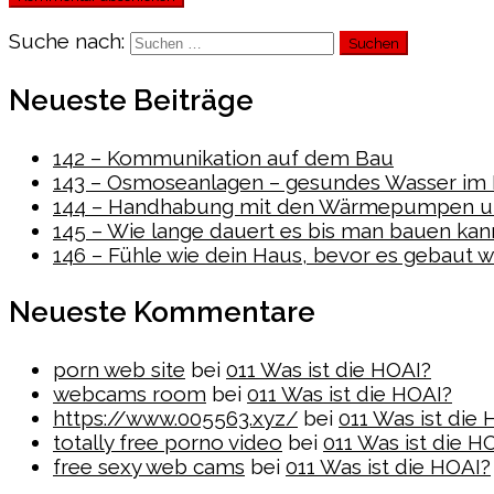
Suche nach:
Neueste Beiträge
142 – Kommunikation auf dem Bau
143 – Osmoseanlagen – gesundes Wasser im
144 – Handhabung mit den Wärmepumpen un
145 – Wie lange dauert es bis man bauen kan
146 – Fühle wie dein Haus, bevor es gebaut w
Neueste Kommentare
porn web site
bei
011 Was ist die HOAI?
webcams room
bei
011 Was ist die HOAI?
https://www.005563.xyz/
bei
011 Was ist die
totally free porno video
bei
011 Was ist die H
free sexy web cams
bei
011 Was ist die HOAI?