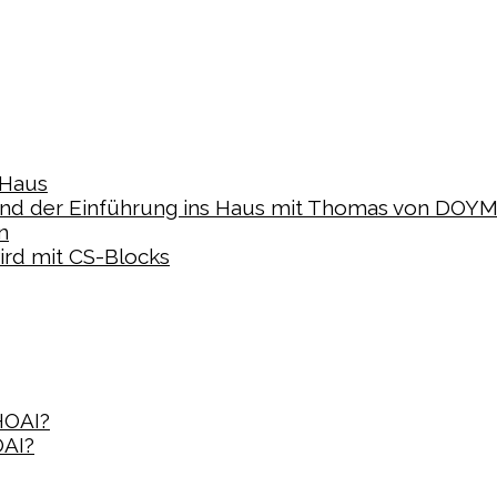
 Haus
d der Einführung ins Haus mit Thomas von DOY
n
ird mit CS-Blocks
 HOAI?
OAI?