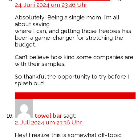
24. Juni 2024 um 23:46 Uhr
Absolutely! Being a single mom, I’m all
about saving
where I can, and getting those freebies has
been a game-changer for stretching the
budget.
Can’t believe how kind some companies are
with their samples.
So thankful the opportunity to try before I
splash out!
Antworten
towel bar
sagt:
2. Juli 2024 um 23:36 Uhr
Hey! I realize this is somewhat off-topic