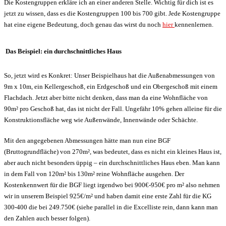
Die Kostengruppen erkläre ich an einer anderen Stelle. Wichtig für dich ist es
jetzt zu wissen, dass es die Kostengruppen 100 bis 700 gibt. Jede Kostengruppe
hat eine eigene Bedeutung, doch genau das wirst du noch
hier
kennenlernen.
Das Beispiel: ein durchschnittliches Haus
So, jetzt wird es Konkret: Unser Beispielhaus hat die Außenabmessungen von
9m x 10m, ein Kellergeschoß, ein Erdgeschoß und ein Obergeschoß mit einem
Flachdach. Jetzt aber bitte nicht denken, dass man da eine Wohnfläche von
90m² pro Geschoß hat, das ist nicht der Fall. Ungefähr 10% gehen alleine für die
Konstruktionsfläche weg wie Außenwände, Innenwände oder Schächte.
Mit den angegebenen Abmessungen hätte man nun eine BGF
(Bruttogrundfläche)
von 270m², was bedeutet, dass es nicht ein kleines Haus ist,
aber auch nicht besonders üppig – ein durchschnittliches Haus eben. Man kann
in dem Fall von 120m² bis 130m² reine Wohnfläche ausgehen. Der
Kostenkennwert für die BGF liegt irgendwo bei 900€-950€ pro m² also nehmen
wir in unserem Beispiel 925€/m² und haben damit eine erste Zahl für die KG
300-400 die bei 249.750€ (siehe parallel in die Excelliste rein, dann kann man
den Zahlen auch besser folgen).