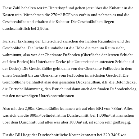
Diese Zahl behalten wir im Hinterkopf und gehen jetzt über die Kubatur in die
Kosten rein. Wir nehmen die 270m² BGF von vorhin und nehmen es mal die
Geschosshöhe und erhalten die Kubatur. Die Geschoßhöhen liegen
durchschnittlich bei 2,90m.
Kurz zur Erklärung der Unterschied zwischen der lichten Raumhöhe und der
Geschoßhöhe: Die lichte Raumhöhe ist die Höhe die man im Raum sieht,
wahrnimmt, also von der Oberkante Fußboden (Oberfläche der letzten Schicht
auf dem Boden) bis Unterkante Decke (die Unterseite der untersten Schicht auf
der Decke). Die Geschoßhöhe geht dann von der Oberkante Fußboden in dem
einen Geschoß bis zur Oberkante vom Fußboden im nächsten Geschoß. Die
Geschoßhöhe beinhaltet also den gesamten Deckenaufbau, d.h. die Betondecke,
die Trittschalldämmung, den Estrich und dann auch den finalen Fußbodenbelag
mit den notwendigen Unterkonstruktionen.
Also mit den 2,90m Geschoßhöhe kommen wir auf eine BRI von 783m³. Alles
was sich um die 800m³ befindet ist im Durchschnitt, bei 1.000m³ ist man schon
über dem Durschnitt und alles was über 1000m³ ist, ist schon sehr großzügig.
Für die BRI liegt der Durchschnittliche Kostenkennwert bei 320-340€ wir