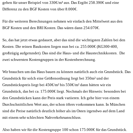
gehen für unser Beispiel von 330€/m³ aus. Das Ergibt 258.390€ und eine
Differenz zu den BGF Kosten von über 8.000€.
Für die weiteren Berechnungen nehmen wir einfach den Mittelwert aus den
BGF Kosten und den BRI Kosten. Das wären dann 254.070€.
So, das hat jetzt etwas gedauert, aber das sind die wichtigsten Zahlen bei den
Kosten. Die reinen Baukosten liegen nun bei ca. 255.000€ (KG300-400,
großzügig aufgerundet). Das sind die Haus- und die Haustechnikkosten. Die
zwei schwersten Kostengruppen in der Kostenberechnung.
Wir brauchen um das Haus bauen zu können natürlich auch ein Grundstück. Das
Grundstück für solch eine Größenordnung liegt bei 350m² und der
Grundstückspreis liegt bei 450€/m² bis 550€/m² dann hätten wir ein
Grundstück, das bei ca. 175.000€ liegt. Nochmals der Hinweis: besonders bei
den Grundstücken kann der Preis stark variieren. Ich gehe hier von einem
Durchschnittlichen Wert aus, der schon öfters vorkommen kann. In München
sind die Preise natürlich deutlich höher als im Osten irgendwo auf dem Land
mit einem sehr schlechten Nahverkehrsanschluss.
Also haben wir für die Kostengruppe 100 schon 175.000€ für das Grundstück.